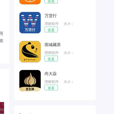
70.47MB
查看
万货行
理财软件
大小：
34.18MB
查看
用
能
雨城藏茶
理财软件
大小：
26.75MB
查看
尚大蒜
理财软件
大小：
44.02MB
查看