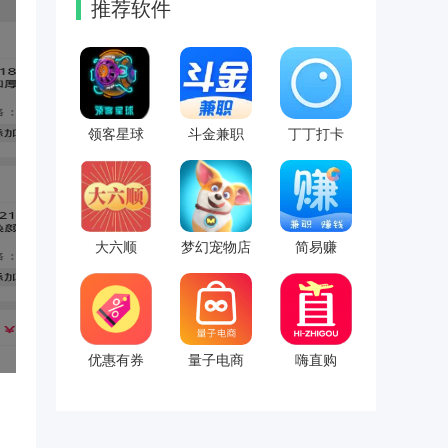
推荐软件
领客星球
斗金兼职
丁丁打卡
大六顺
梦幻宠物店
简易赚
优惠有券
量子电商
嗨直购