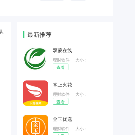
队
最新推荐
双蒙在线
理财软件
大小：
47.82MB
查看
掌上火花
理财软件
大小：
57.23MB
查看
金玉优选
理财软件
大小：