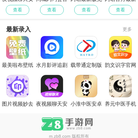
卓正版
方安卓版
费
版
查看
查看
查看
查看
最新录入
更多
最美啦布壁纸
水月影评追剧
载带通定制版
韵文识字官网
会员免登录
正式版
版
图片视频妙去
夜视频聊天安
小淮中医安卓
养元中医手机
水印安卓版
卓正版
版
版
m.zb8.com
版权所有