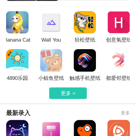
载，自适应屏幕分辨率，全都是好看的
热门壁纸哦，涵盖卡通、风景、美女、
帅哥、电影、游戏、汽车、体育等，感
兴趣的小伙伴快来下载吧！
Banana Cat
Wall You
轻松壁纸
创意氢壁纸
Wallpaper
4890乐园
小鲸鱼壁纸
触感手机壁纸
都爱邻壁纸
更多 >
最新录入
更多