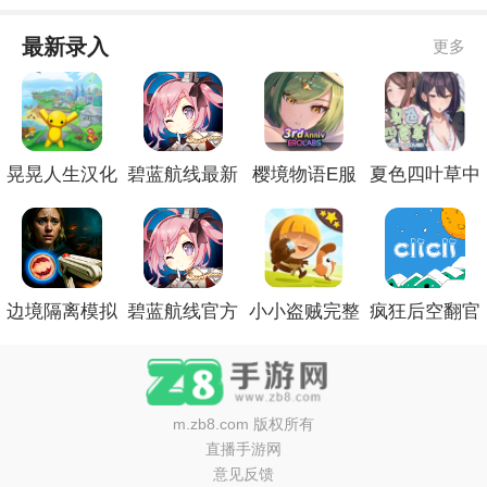
最新录入
更多
晃晃人生汉化
碧蓝航线最新
樱境物语E服
夏色四叶草中
版
官网
精简版
文版
边境隔离模拟
碧蓝航线官方
小小盗贼完整
疯狂后空翻官
器修改版
手机版
测试版
网安卓版
m.zb8.com
版权所有
直播手游网
意见反馈