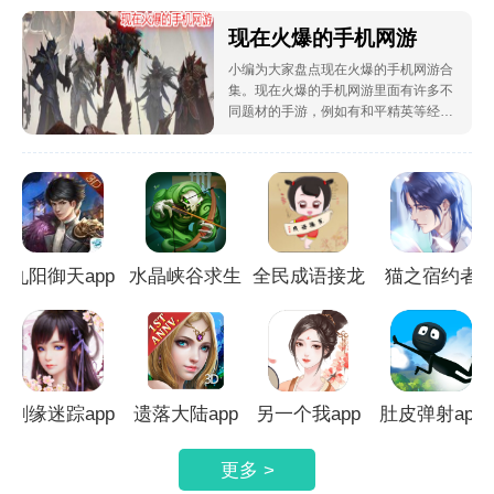
现在火爆的手机网游
小编为大家盘点现在火爆的手机网游合
集。现在火爆的手机网游里面有许多不
同题材的手游，例如有和平精英等经典
手游，多种新颖的游戏风格，比较流畅
的游戏画面，让我们有极好的游戏体
验，游戏内容非常的丰富，欢迎各位来
下载这些游戏畅玩吧！
九阳御天app
水晶峡谷求生
全民成语接龙
猫之宿约者
app
app
app
剑缘迷踪app
遗落大陆app
另一个我app
肚皮弹射app
更多 >