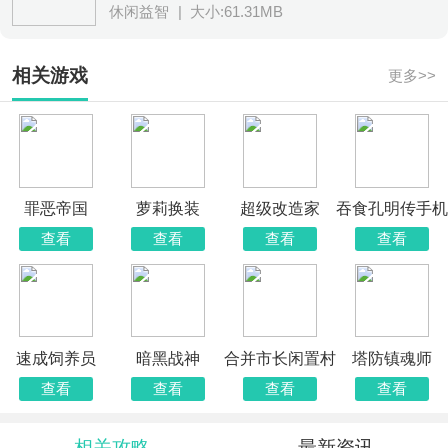
休闲益智
|
大小:61.31MB
相关游戏
更多>>
罪恶帝国
萝莉换装
超级改造家
吞食孔明传手机
版
查看
查看
查看
查看
速成饲养员
暗黑战神
合并市长闲置村
塔防镇魂师
查看
查看
查看
查看
相关攻略
最新资讯