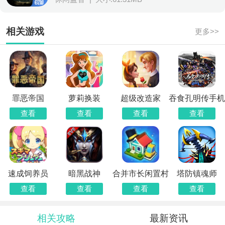
相关游戏
更多>>
罪恶帝国
萝莉换装
超级改造家
吞食孔明传手机
版
查看
查看
查看
查看
速成饲养员
暗黑战神
合并市长闲置村
塔防镇魂师
查看
查看
查看
查看
相关攻略
最新资讯