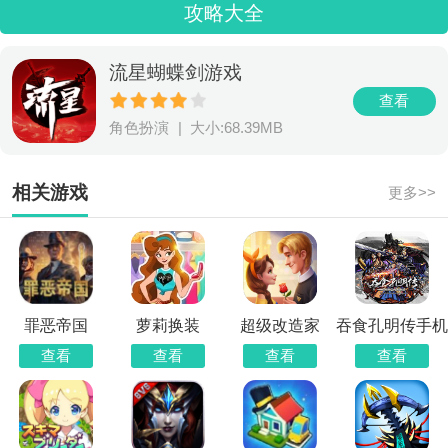
攻略大全
流星蝴蝶剑游戏
查看
角色扮演
|
大小:68.39MB
相关游戏
更多>>
罪恶帝国
萝莉换装
超级改造家
吞食孔明传手机
版
查看
查看
查看
查看