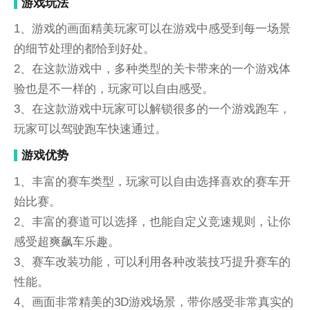
游戏玩法
1、游戏的画面精美玩家可以在游戏中感受到每一场景
的细节处理的都恰到好处。
2、在这款游戏中，多种类型的关卡带来的一个游戏体
验也是不一样的，玩家可以自由感受。
3、在这款游戏中玩家可以解锁很多的一个游戏跑车，
玩家可以驾驶跑车快速通过。
游戏优势
1、丰富的赛车类型，玩家可以自由选择喜欢的赛车开
始比赛。
2、丰富的赛道可以选择，也能自定义竞速规则，让你
感受超爽飙车乐趣。
3、赛车改装功能，可以利用各种改装技巧提升赛车的
性能。
4、画面非常精美的3D游戏场景，带你感受非常真实的