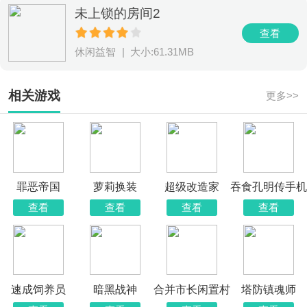
未上锁的房间2
查看
休闲益智
|
大小:61.31MB
相关游戏
更多>>
罪恶帝国
萝莉换装
超级改造家
吞食孔明传手机
版
查看
查看
查看
查看
速成饲养员
暗黑战神
合并市长闲置村
塔防镇魂师