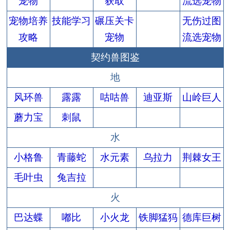
宠物
获取
流选宠物
宠物培养
技能学习
碾压关卡
无伤过图
攻略
宠物
流选宠物
契约兽图鉴
地
风环兽
露露
咕咕兽
迪亚斯
山岭巨人
蘑力宝
刺鼠
水
小格鲁
青藤蛇
水元素
乌拉力
荆棘女王
毛叶虫
兔吉拉
火
巴达蝶
嘟比
小火龙
铁脚猛犸
德库巨树