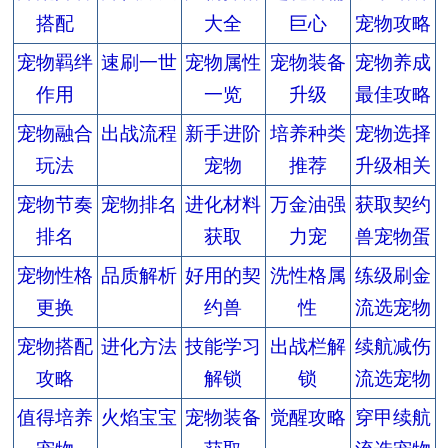
搭配
大全
巨心
宠物攻略
宠物羁绊
速刷一世
宠物属性
宠物装备
宠物养成
作用
一览
升级
最佳攻略
宠物融合
出战流程
新手进阶
培养种类
宠物选择
玩法
宠物
推荐
升级相关
宠物节奏
宠物排名
进化材料
万金油强
获取契约
排名
获取
力宠
兽宠物蛋
宠物性格
品质解析
好用的契
洗性格属
练级刷金
更换
约兽
性
流选宠物
宠物搭配
进化方法
技能学习
出战栏解
续航减伤
攻略
解锁
锁
流选宠物
值得培养
火焰宝宝
宠物装备
觉醒攻略
穿甲续航