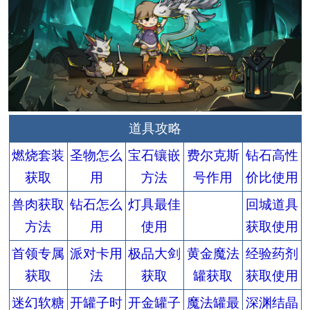
道具攻略
燃烧套装
圣物怎么
宝石镶嵌
费尔克斯
钻石高性
获取
用
方法
号作用
价比使用
兽肉获取
钻石怎么
灯具最佳
回城道具
方法
用
使用
获取使用
首领专属
派对卡用
极品大剑
黄金魔法
经验药剂
获取
法
获取
罐获取
获取使用
迷幻软糖
开罐子时
开金罐子
魔法罐最
深渊结晶