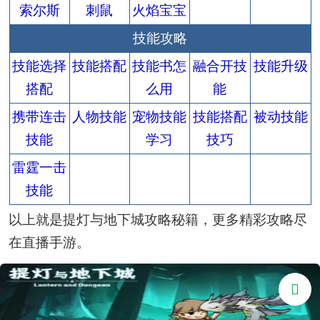
索尔斯
刺鼠
火焰宝宝
技能攻略
技能选择
技能搭配
技能书怎
融合开技
技能升级
搭配
么用
能
携带连击
人物技能
宠物技能
技能搭配
被动技能
技能
学习
技巧
雷霆一击
技能
以上就是提灯与地下城攻略秘籍，更多精彩攻略尽
在直播手游。
