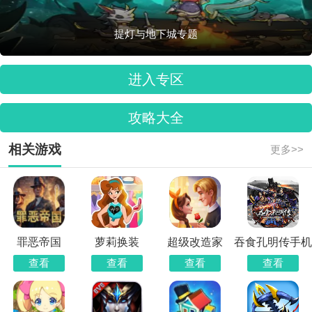
提灯与地下城专题
进入专区
攻略大全
相关游戏
更多>>
罪恶帝国
萝莉换装
超级改造家
吞食孔明传手机
版
查看
查看
查看
查看