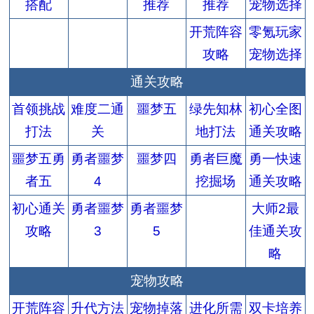
搭配
推荐
推荐
宠物选择
开荒阵容
零氪玩家
攻略
宠物选择
通关攻略
首领挑战
难度二通
噩梦五
绿先知林
初心全图
打法
关
地打法
通关攻略
噩梦五勇
勇者噩梦
噩梦四
勇者巨魔
勇一快速
者五
4
挖掘场
通关攻略
初心通关
勇者噩梦
勇者噩梦
大师2最
攻略
3
5
佳通关攻
略
宠物攻略
开荒阵容
升代方法
宠物掉落
进化所需
双卡培养