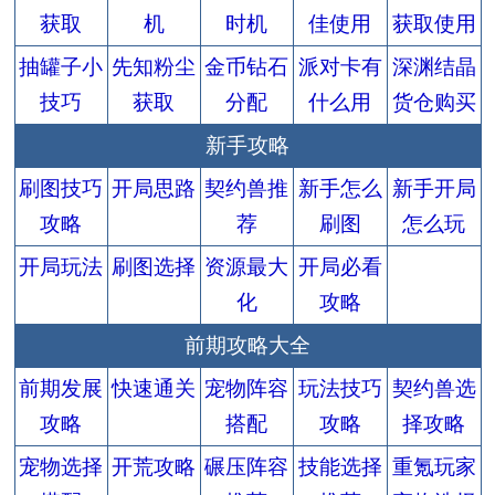
获取
机
时机
佳使用
获取使用
抽罐子小
先知粉尘
金币钻石
派对卡有
深渊结晶
技巧
获取
分配
什么用
货仓购买
新手攻略
刷图技巧
开局思路
契约兽推
新手怎么
新手开局
攻略
荐
刷图
怎么玩
开局玩法
刷图选择
资源最大
开局必看
化
攻略
前期攻略大全
前期发展
快速通关
宠物阵容
玩法技巧
契约兽选
攻略
搭配
攻略
择攻略
宠物选择
开荒攻略
碾压阵容
技能选择
重氪玩家