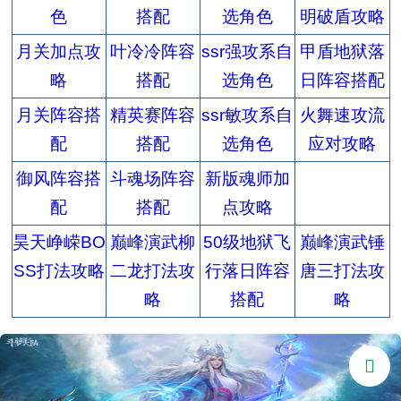
色
搭配
选角色
明破盾攻略
月关加点攻
叶冷冷阵容
ssr强攻系自
甲盾地狱落
略
搭配
选角色
日阵容搭配
月关阵容搭
精英赛阵容
ssr敏攻系自
火舞速攻流
配
搭配
选角色
应对攻略
御风阵容搭
斗魂场阵容
新版魂师加
配
搭配
点攻略
昊天峥嵘BO
巅峰演武柳
50级地狱飞
巅峰演武锤
SS打法攻略
二龙打法攻
行落日阵容
唐三打法攻
略
搭配
略
