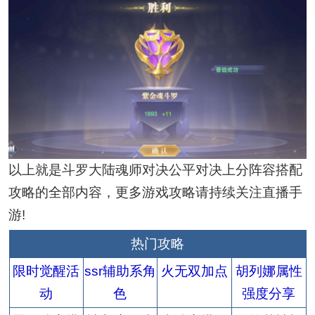
以上就是斗罗大陆魂师对决公平对决上分阵容搭配
攻略的全部内容，更多游戏攻略请持续关注直播手
游!
热门攻略
限时觉醒活
ssr辅助系角
火无双加点
胡列娜属性
动
色
强度分享