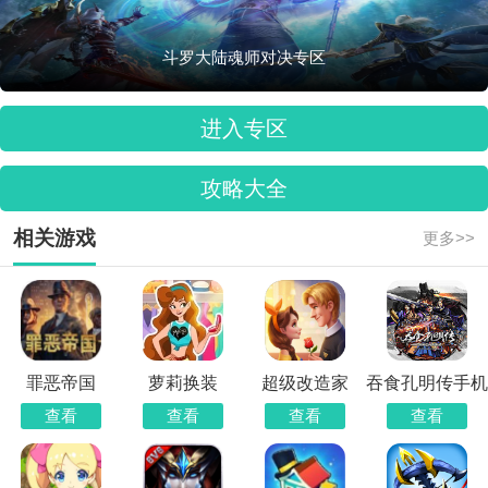
斗罗大陆魂师对决专区
进入专区
攻略大全
相关游戏
更多>>
罪恶帝国
萝莉换装
超级改造家
吞食孔明传手机
版
查看
查看
查看
查看