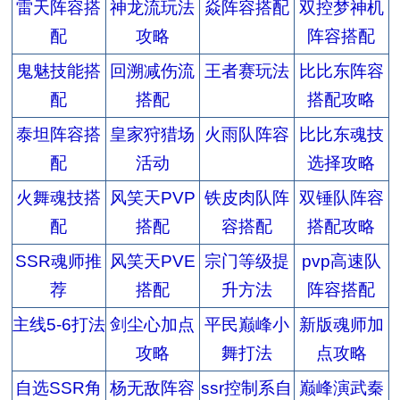
雷天阵容搭
神龙流玩法
焱阵容搭配
双控梦神机
配
攻略
阵容搭配
鬼魅技能搭
回溯减伤流
王者赛玩法
比比东阵容
配
搭配
搭配攻略
泰坦阵容搭
皇家狩猎场
火雨队阵容
比比东魂技
配
活动
选择攻略
火舞魂技搭
风笑天PVP
铁皮肉队阵
双锤队阵容
配
搭配
容搭配
搭配攻略
SSR魂师推
风笑天PVE
宗门等级提
pvp高速队
荐
搭配
升方法
阵容搭配
主线5-6打法
剑尘心加点
平民巅峰小
新版魂师加
攻略
舞打法
点攻略
自选SSR角
杨无敌阵容
ssr控制系自
巅峰演武秦