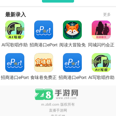
最新录入
更多
AI写歌唱作助
招商港口ePort
阅读大冒险免
同城闪约会正
手安卓版
无会员
费版安卓
式版
招商港口ePort
食味巷免费正
招商港口ePort
AI写歌唱作助
会员免登录
版
全新版本
手官方安卓版
m.zb8.com
版权所有
直播手游网