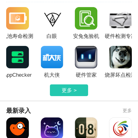
己在家就能检测，有问题随时拿去检
修。
电池寿命检测
白眼
安兔兔验机
硬件检测专家
AppChecker
机大侠
硬件管家
烧屏坏点检测
更多 >
最新录入
更多