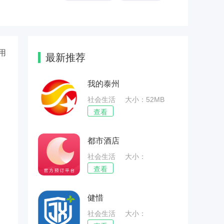
用
最新推荐
我的泰州
社会生活
大小：52MB
查看
都市酒店
社会生活
大小：
26.79MB
查看
健惜
社会生活
大小：