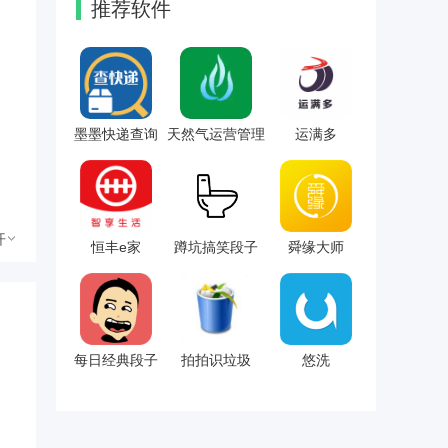
推荐软件
墨墨快递查询
天然气运营管理
运满多
开
恒丰e家
蹲坑搞笑段子
舜缘大师
每日经典段子
拍拍识垃圾
悠洗