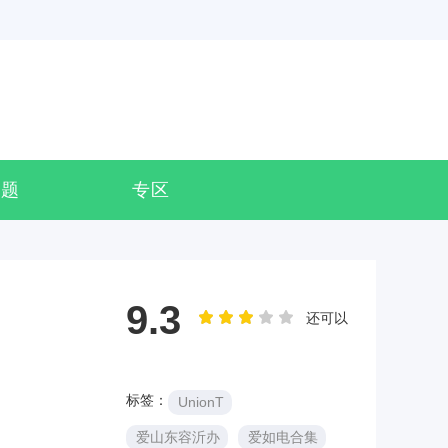
专题
专区
9.3
还可以
标签：
UnionT
爱山东容沂办
爱如电合集