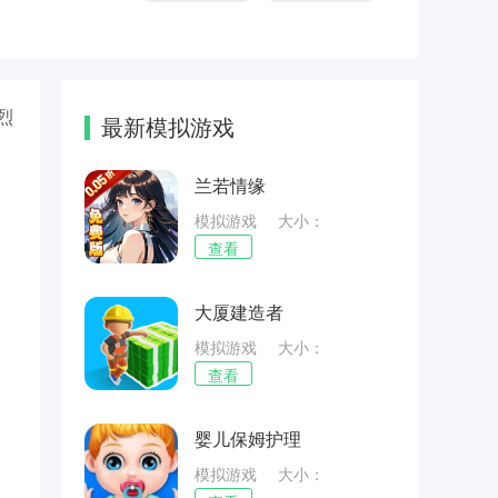
烈
最新模拟游戏
兰若情缘
模拟游戏
大小：
47.61MB
查看
大厦建造者
模拟游戏
大小：
59.56MB
查看
婴儿保姆护理
模拟游戏
大小：