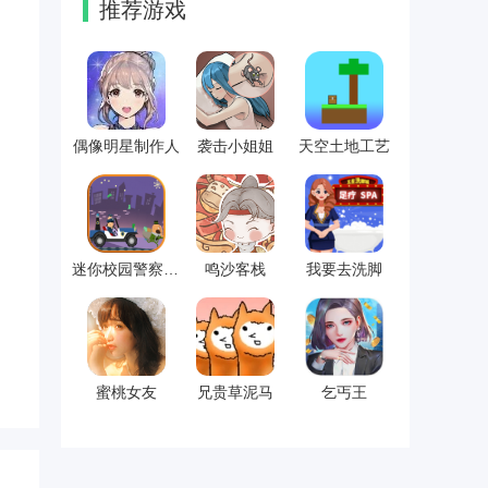
推荐游戏
偶像明星制作人
袭击小姐姐
天空土地工艺
迷你校园警察模拟
鸣沙客栈
我要去洗脚
蜜桃女友
兄贵草泥马
乞丐王