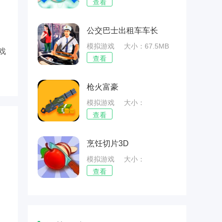
56.19MB
查看
公交巴士出租车车长
模拟游戏
大小：67.5MB
戏
查看
枪火富豪
模拟游戏
大小：
51.55MB
查看
烹饪切片3D
模拟游戏
大小：
80.22MB
查看