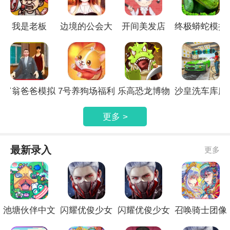
我是老板
边境的公会大
开间美发店
终极蟒蛇模拟
师4
器
富翁爸爸模拟
7号养狗场福利
乐高恐龙博物
沙皇洗车库服
器
馆
务
更多 >
最新录入
更多
池塘伙伴中文
闪耀优俊少女
闪耀优俊少女
召唤骑士团像
版
正式版免费
官网最新版
素版官方版