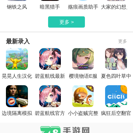
钢铁之风
暗黑猎手
殇痕画质助手
大家的幻想乡
更多 >
最新录入
更多
晃晃人生汉化
碧蓝航线最新
樱境物语E服
夏色四叶草中
版
官网
精简版
文版
边境隔离模拟
碧蓝航线官方
小小盗贼完整
疯狂后空翻官
器修改版
手机版
测试版
网安卓版