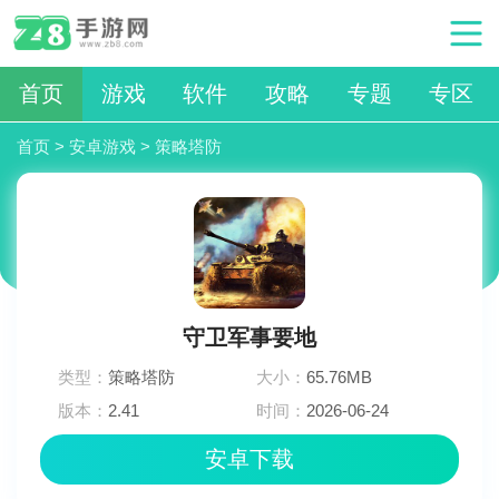
首页
游戏
软件
攻略
专题
专区
首页
>
安卓游戏
>
策略塔防
守卫军事要地
类型：
策略塔防
大小：
65.76MB
版本：
2.41
时间：
2026-06-24
06:33:02
安卓下载