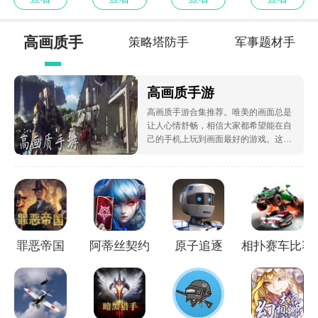
高画质手
策略塔防手
军事题材手
游
游大全
游
高画质手游
高画质手游合集推荐。唯美的画面总是
让人心情舒畅，相信大家都希望能在自
己的手机上玩到画面最好的游戏。这类
游戏画面精细，光影丰富，下面小编为
大家带来了高画质手游，感兴趣的朋友
赶紧看看吧。
罪恶帝国
阿蒂丝契约
原子追逐
相扑赛车比赛