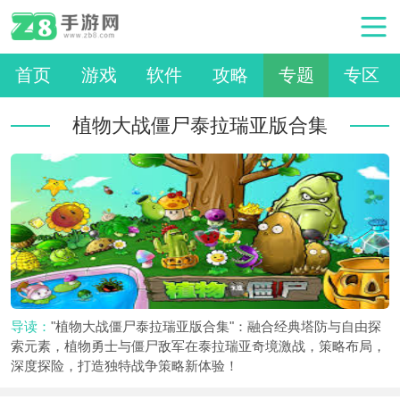
首页
游戏
软件
攻略
专题
专区
植物大战僵尸泰拉瑞亚版合集
导读：
"植物大战僵尸泰拉瑞亚版合集"：融合经典塔防与自由探
索元素，植物勇士与僵尸敌军在泰拉瑞亚奇境激战，策略布局，
深度探险，打造独特战争策略新体验！