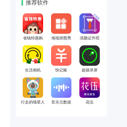
推荐软件
省钱特惠购
海报拼图秀
清颜证件照
生活相机
快记账
超级录屏
行走的喵星人
音乐元数据
花伍