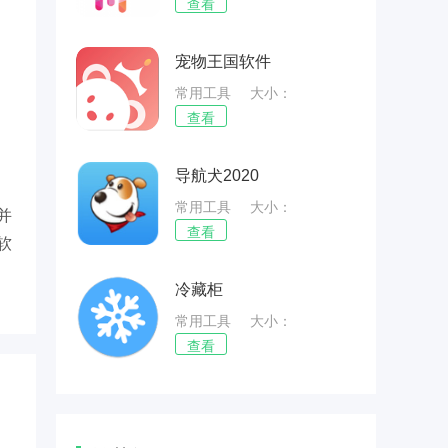
67.57MB
查看
宠物王国软件
常用工具
大小：
74.82MB
查看
导航犬2020
常用工具
大小：
并
88.75MB
查看
软
冷藏柜
常用工具
大小：
56.01MB
查看