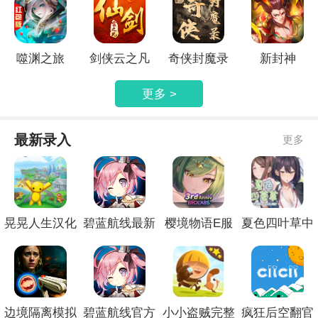
噬渊之旅
剑侠云之凡
奇侠封魔录
新封神
更多 >
最新录入
更多
晃晃人生汉化
碧蓝航线最新
樱境物语E服
夏色四叶草中
版
官网
精简版
文版
边境隔离模拟
碧蓝航线官方
小小盗贼完整
疯狂后空翻官