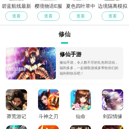
碧蓝航线最新
樱境物语E服
夏色四叶草中
边境隔离模拟
官网
精简版
文版
器修改版
查看
查看
查看
查看
修仙
修仙手游
修仙手游，令人数不尽的礼包和活动，
福利多多，一起领取游戏多带给你们的
福利和快乐吧！
莽荒游记
斗神之刃
仙命
剑踪情缘