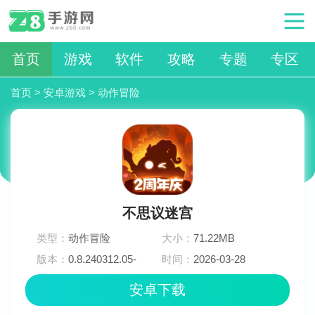
首页
游戏
软件
攻略
专题
专区
首页
>
安卓游戏
>
动作冒险
不思议迷宫
类型：
动作冒险
大小：
71.22MB
版本：
0.8.240312.05-
时间：
2026-03-28
0.0.416
07:21:03
安卓下载