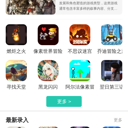
发展和角色塑造的游戏类型，这类游戏
通常包含丰富多样的叙事内容、分支选
项以及沉浸式的角色扮演体验。玩家通
过游戏中的互动和选择，推动故事线的
发展，并可能影响到最终结局。
燃炬之火
像素世界冒险
不思议迷宫
乔迪冒险之旅
寻找天堂
黑龙闪闪
阿尔法像素冒
翌日第三话
险
更多 >
最新录入
更多