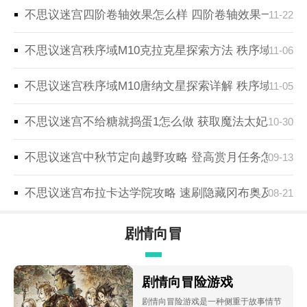
不思议迷宫四阶卷轴效果怎么样 四阶卷轴效果一览
11-22
不思议迷宫秩序域M10克拉克星探索方法 秩序域M10
11-06
不思议迷宫秩序域M10唐纳文星探索详解 秩序域M10
11-05
不思议迷宫不给糖就捣蛋1怎么做 获取魔法太妃糖方法
10-30
不思议迷宫中秋节定向越野攻略 登高赏月任务怎么完
09-13
不思议迷宫布拉卡达学院攻略 速刷隐藏冈布奥及dp阵
08-21
剧情向冒
险
剧情向冒险游戏
剧情向冒险游戏是一种侧重于故事情节