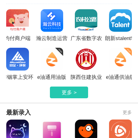
卓手机办公软件
均付商户端
瀚云制造运营
广东省数字农
朗新stalent软
管理平台
村公路管理系
件
统
锌铟掌上安环
e油通用油版
陕西住建执业
e油通供油版
证书
更多 >
最新录入
更多