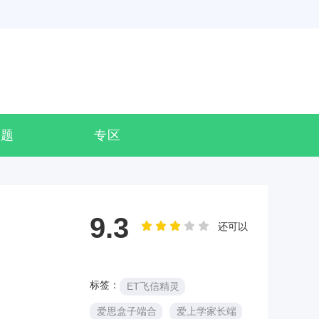
专题
专区
9.3
还可以
标签：
ET飞信精灵
爱思盒子端合
爱上学家长端