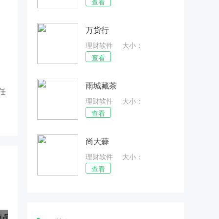
70.98MB
查看
万货行
理财软件
大小：
34.79MB
查看
雨城藏茶
任
理财软件
大小：
28.47MB
查看
尚大蒜
理财软件
大小：
45.95MB
查看