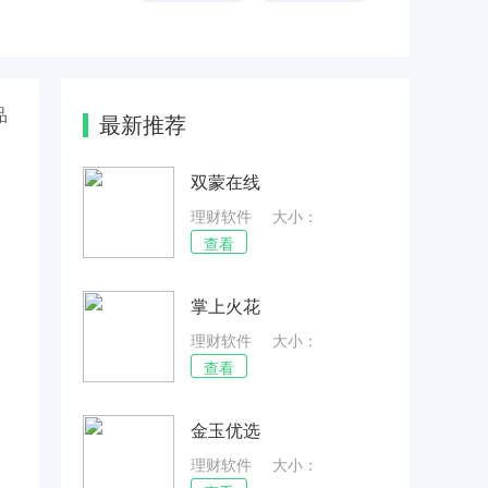
品
最新推荐
双蒙在线
理财软件
大小：
48.56MB
查看
掌上火花
理财软件
大小：
60.87MB
查看
金玉优选
理财软件
大小：