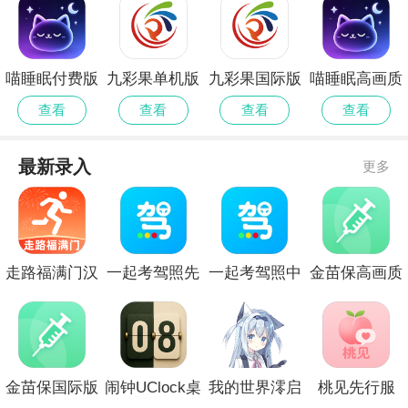
喵睡眠付费版
九彩果单机版
九彩果国际版
喵睡眠高画质
版
查看
查看
查看
查看
最新录入
更多
走路福满门汉
一起考驾照先
一起考驾照中
金苗保高画质
化版
行服
文版
版
金苗保国际版
闹钟UClock桌
我的世界澪启
桃见先行服