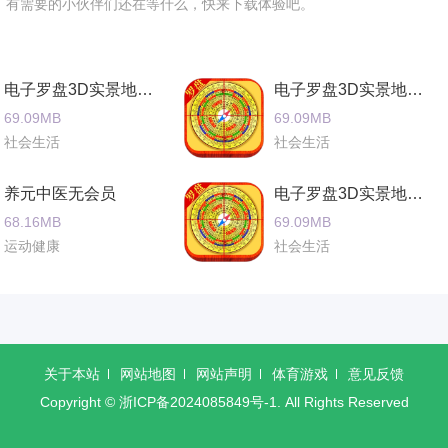
，有需要的小伙伴们还在等什么，快来下载体验吧。
准，按提示水平旋转手机360度，确保方向数据精准；日常使用中
D平面地图、3D地形图及街景视图三种模式，滑动屏幕可自由缩放
电子罗盘3D实景地图官方安卓版
电子罗盘3D实景地图正式版安卓
69.09MB
69.09MB
航”，软件将调用摄像头，在实景画面中叠加虚拟箭头与距离提示，
社会生活
社会生活
养元中医无会员
电子罗盘3D实景地图官网手机版
”，选择目标区域下载数据包，支持按国家/城市筛选，下载后可在无网
68.16MB
69.09MB
运动健康
社会生活
记，支持自定义名称、图标及备注，标记点可导出为KML文件分享
关于本站
网站地图
网站声明
体育游戏
意见反馈
使手机倾斜或弱信号环境下仍能保持方向精度，误差小于1度。
Copyright ©
浙ICP备2024085849号-1
. All Rights Reserved
立体地形模型，支持等高线显示与坡度分析，助力户外路线规划。
土化数据，覆盖超过200个国家的主要城市，支持历史街景回溯功能。