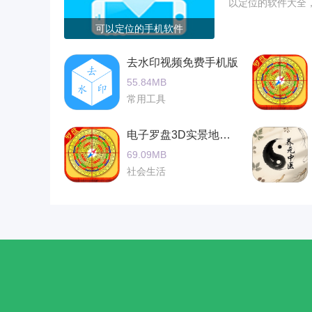
以定位的软件大全
1. 启动与校准：首次打开软件需完成罗盘校
可以定位的手机软件
随时点击“校准”按钮重置。
2. 地图模式切换：主界面下方菜单栏提供2
去水印视频免费手机版
双指捏合调整视角。
55.84MB
3. AR实景导航：在街景模式下点击“AR导
常用工具
导用户前往目的地。
电子罗盘3D实景地图最新版
4. 离线地图下载：进入“设置”-“离线地图
69.09MB
环境下使用基础导航功能。
社会生活
5. 兴趣点标记：长按地图任意位置可添加标
其他设备。
软件亮点
1. 高精度罗盘：采用多传感器融合算法，即
2. 3D地形可视化：基于真实海拔数据生成
3. 全球街景覆盖：整合Google街景与本