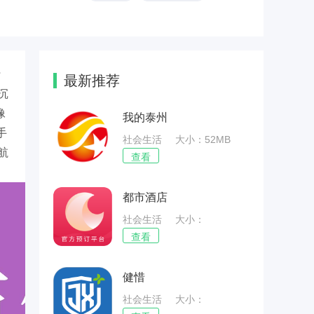
行
最新推荐
沉
像
我的泰州
手
社会生活
大小：52MB
航
查看
都市酒店
社会生活
大小：
27.96MB
查看
健惜
社会生活
大小：