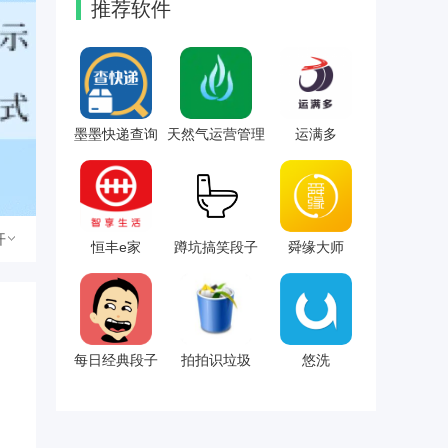
推荐软件
墨墨快递查询
天然气运营管理
运满多
开
恒丰e家
蹲坑搞笑段子
舜缘大师
每日经典段子
拍拍识垃圾
悠洗