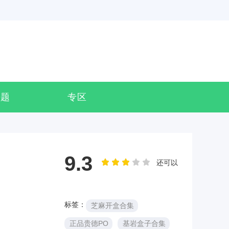
专题
专区
9.3
还可以
标签：
芝麻开盒合集
正品贵德PO
基岩盒子合集