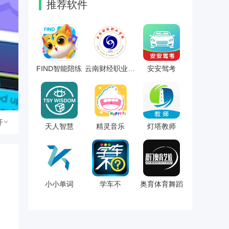
推荐软件
FIND智能陪练
云南财经职业学院
安安驾考
开
天人智慧
精灵音乐
灯塔教师
小小单词
学车不
奥育体育舞蹈