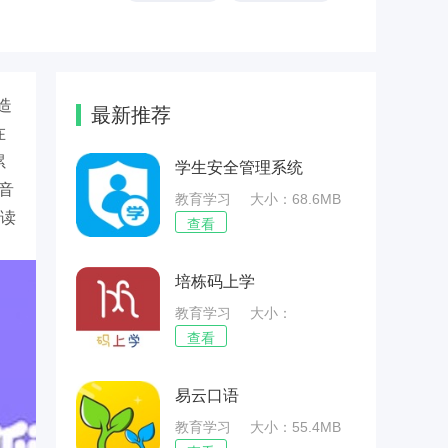
造
最新推荐
在
累
学生安全管理系统
音
教育学习
大小：68.6MB
阅读
查看
培栋码上学
教育学习
大小：
60.95MB
查看
易云口语
教育学习
大小：55.4MB