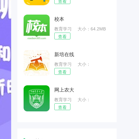
查看
校本
教育学习
大小：64.2MB
查看
新培在线
教育学习
大小：
64.53MB
查看
网上农大
教育学习
大小：
57.69MB
查看