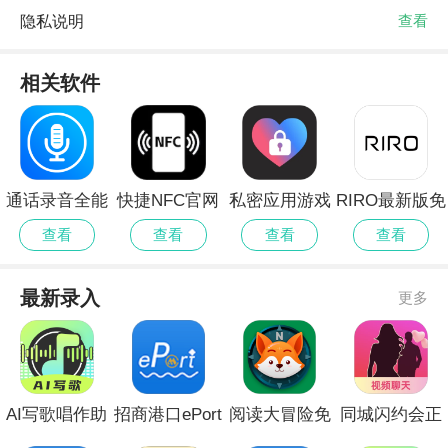
隐私说明
查看
相关软件
通话录音全能
快捷NFC官网
私密应用游戏
RIRO最新版免
王正式版免费
手机版
隐藏大师手机
费
查看
查看
查看
查看
版
最新录入
更多
AI写歌唱作助
招商港口ePort
阅读大冒险免
同城闪约会正
手安卓版
无会员
费版安卓
式版