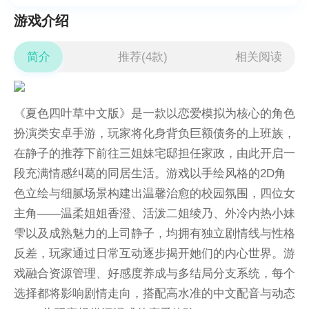
游戏介绍
简介
推荐(4款)
相关阅读
《夏色四叶草中文版》是一款以恋爱模拟为核心的角色
扮演类安卓手游，玩家将化身背负巨额债务的上班族，
在静子的推荐下前往三姐妹宅邸担任家政，由此开启一
段充满情感纠葛的同居生活。游戏以手绘风格的2D角
色立绘与细腻场景构建出温馨治愈的校园氛围，四位女
主角——温柔姐姐香澄、活泼二姐绫乃、外冷内热小妹
雫以及成熟魅力的上司静子，均拥有独立剧情线与性格
反差，玩家通过日常互动逐步揭开她们的内心世界。游
戏融合资源管理、好感度养成与多结局分支系统，每个
选择都将影响剧情走向，搭配高水准的中文配音与动态