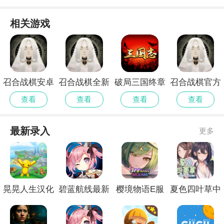
相关游戏
召合战棋安卓
召合战棋全新
破局三国终章
召合战棋官方
版
版
官方安卓版
免费
查看
查看
查看
查看
最新录入
更多
晃晃人生汉化
碧蓝航线最新
樱境物语E服
夏色四叶草中
版
官网
精简版
文版