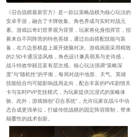
《召合战棋最新官方》是一款以策略战棋为核心玩法的
安卓手游，融合了卡牌收集、角色养成与实时对战元
素。游戏以奇幻世界观为背景，玩家将化身指挥官，招
募来自不同阵营的特色英雄，通过自由搭配技能与装
备，在六边形棋盘上展开烧脑对决。游戏画面采用精致
的2.5D卡通渲染风格，角色设计兼具萌系与史诗感，
战斗特效华丽且富有层次感。核心玩法强调“策略深
度”与“随机性”的平衡，每局对战中地形、天气、英雄
技能组合均可能影响战局走向，配合丰富的PVE剧情关
卡与实时PVP竞技模式，为玩家提供沉浸式的策略体
验。此外，游戏独创“召合系统”，允许玩家在战斗中动
态合成更强单位，打破传统战棋的固定阵容限制，带来
颠覆性的战术创新。