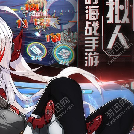
尼德霍格
龙与浮岛