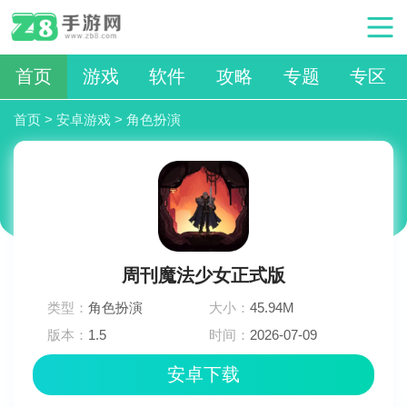
首页
游戏
软件
攻略
专题
专区
首页
>
安卓游戏
>
角色扮演
周刊魔法少女正式版
类型：
角色扮演
大小：
45.94M
版本：
1.5
时间：
2026-07-09
03:48:04
安卓下载