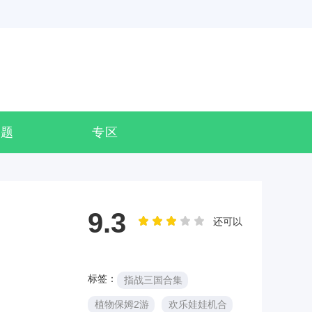
专题
专区
9.3
还可以
标签：
指战三国合集
植物保姆2游
欢乐娃娃机合