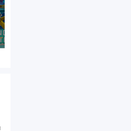
日
解
段
服