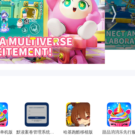
万圣节开启“幽灵列车”副本，圣诞节解锁“极地滑雪场”玩法，每个节
度玩法成功复刻了电影的奇幻世界。双线玩法既满足休闲玩家的
能与场景互动的设计充满巧思。唯一不足是后期关卡难度曲线较
与节日活动有效缓解了单调感。整体而言，这是一款适合全年龄
影粉丝还是模拟经营爱好者都值得一试！
单机版
默读案卷管理系统国际版
哈基跑酷移植版
甜品消消乐先行