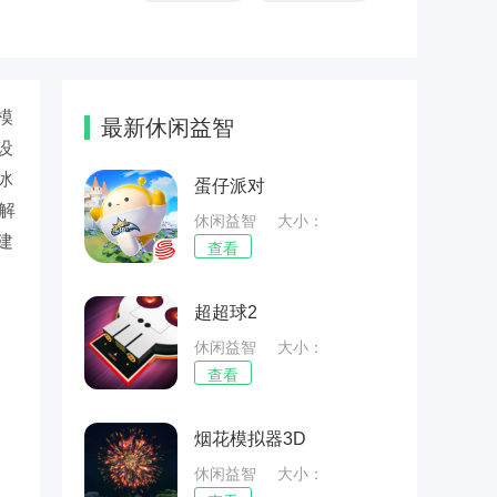
模
最新休闲益智
设
冰
蛋仔派对
解
休闲益智
大小：
建
75.43MB
查看
超超球2
休闲益智
大小：
70.14MB
查看
烟花模拟器3D
休闲益智
大小：