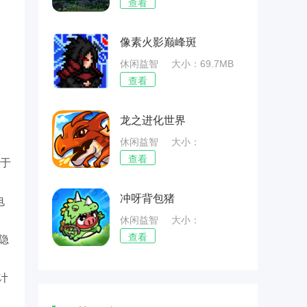
38.95MB
查看
像素火影巅峰斑
休闲益智
大小：69.7MB
查看
龙之进化世界
休闲益智
大小：
52.58MB
查看
用于
冲呀背包猪
电
休闲益智
大小：
45.13MB
查看
隐
计