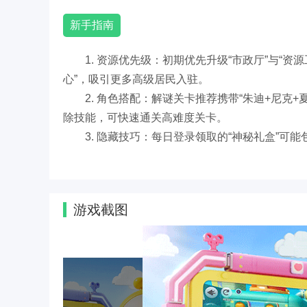
新手指南
1. 资源优先级：初期优先升级“市政厅”与“资
心”，吸引更多高级居民入驻。
2. 角色搭配：解谜关卡推荐携带“朱迪+尼
除技能，可快速通关高难度关卡。
3. 隐藏技巧：每日登录领取的“神秘礼盒”
限定装饰“椰子灯塔”。
游戏剧情
游戏截图
1. 主线剧情：玩家受朱迪邀请协助调查“动物
的阴谋，最终与电影原班角色共同拯救城市。
2. 角色支线：每个可招募角色拥有独立剧情
盗窃案”，解锁角色专属皮肤与城市地标。
3. 动态事件：城市会随机触发“交通堵塞”“