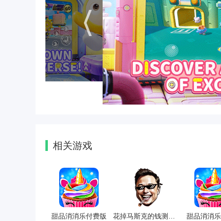
可获得“市民好评度”与稀有道具。
4. 节日限定：春节推出“舞龙大巡游”活动，
均包含限定角色与建筑皮肤。
小编测评
《疯狂动物城：筑梦日记》以精美的画面与深
谜乐趣，又为硬核玩家提供策略经营空间，角色技
陡，需通过重复刷关积累资源，但丰富的社交玩法
玩家、能让人沉浸其中的“治愈系”佳作，无论是电
相关游戏
甜品消消乐付费版
花掉马斯克的钱测试版
甜品消消乐