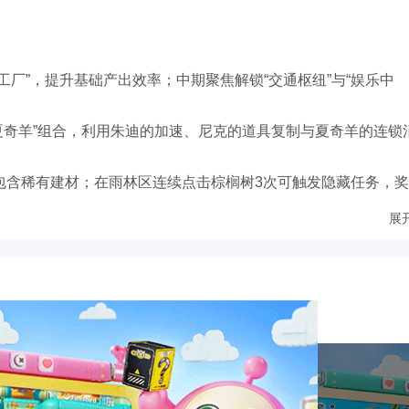
源工厂”，提升基础产出效率；中期聚焦解锁“交通枢纽”与“娱乐中
克+夏奇羊”组合，利用朱迪的加速、尼克的道具复制与夏奇羊的连锁
可能包含稀有建材；在雨林区连续点击棕榈树3次可触发隐藏任务，
展
城失踪案”，通过解谜关卡收集线索，逐步揭露反派“午夜嚎叫”组
线，如帮助闪电树懒完成“快递配送挑战”，或协助豹警官破解“甜甜
电力故障”等突发事件，玩家需在限定时间内调配角色解决问题，成