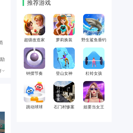
推荐游戏
超级改造家
萝莉换装
野生鲨鱼垂钓
消
奖励
开
钟摆节奏
登山女神
杠铃女孩
织
跳动球球
石门村惨案
姐要当女王
圈
功