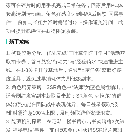
家可在碎片时间用手机完成日常任务，回家后用PC体
验高清剧情动画。角色好感度达到MAX后解锁“同居事
件”，例如与长姐共浴时需通过QTE操作避免滑倒，成
功可提升羁绊值并获得限定服装。
新手攻略
1. 初期资源分配：优先完成“三叶草学院开学礼”活动获
取抽卡券，首日兑换“行动力”与“经验药水”快速推进主
线。在1-8关卡开放基地后，通过“巡逻任务”获取好感
度道具，避免过早消耗体力刷低级副本。
2. 角色培养策略：SSR角色中“法娜”为蓝色属性输出，
适合刷红魔宫副本获取暴击装；SR角色“芬拉尔”的群
体治疗技能在团队战中表现优异。每日登录领取“报
酬”时需注意100%上限，及时领取避免资源浪费。
3. 隐藏机制探索：在宅邸二楼书房点击书架暗格3次触
发“神秘电话”事件，支付500金币可获得SSR碎片或限