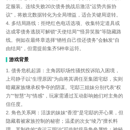
定服装。连续失败20次债务挑战后激活“运势共振协
议”，将败北数据转化为全局增益，适合关键局逆转。
4. 多结局路线：拒绝红色电话选项、收集特定道具或
达成零债务逃脱可解锁“天使结局”“怪异笑脸”等隐藏路
线。例如在最终章选择“牺牲自己偿还债务”会触发“自
由结局”，但需提前集齐5种幸运符。
游戏背景
1. 债务危机起源：主角因职场性骚扰投诉陷入困境，
上司静子以“生理原因”为由将其调任至集团宅邸，实则
暗藏家族继承权争夺的阴谋。宅邸三姐妹分别代表“权
力”“智慧”与“情感”，玩家需通过互动影响她们对主角的
信任度。
2. 角色关系网：活泼的妹妹“香澄”是宅邸的开心果，但
隐藏着被家族控制的秘密；温柔的次女“绫乃”擅长料
理，其制作的“幸运三明治”可临时提升角色属性；神秘