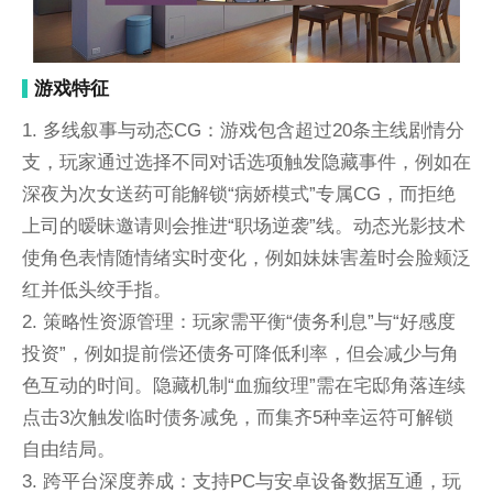
游戏特征
1. 多线叙事与动态CG：游戏包含超过20条主线剧情分
支，玩家通过选择不同对话选项触发隐藏事件，例如在
深夜为次女送药可能解锁“病娇模式”专属CG，而拒绝
上司的暧昧邀请则会推进“职场逆袭”线。动态光影技术
使角色表情随情绪实时变化，例如妹妹害羞时会脸颊泛
红并低头绞手指。
2. 策略性资源管理：玩家需平衡“债务利息”与“好感度
投资”，例如提前偿还债务可降低利率，但会减少与角
色互动的时间。隐藏机制“血痂纹理”需在宅邸角落连续
点击3次触发临时债务减免，而集齐5种幸运符可解锁
自由结局。
3. 跨平台深度养成：支持PC与安卓设备数据互通，玩