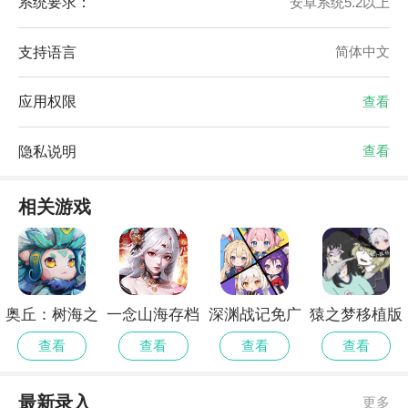
系统要求：
安卓系统5.2以上
支持语言
简体中文
应用权限
查看
隐私说明
查看
相关游戏
奥丘：树海之
一念山海存档
深渊战记免广
猿之梦移植版
下精简版
版
告版
查看
查看
查看
查看
最新录入
更多