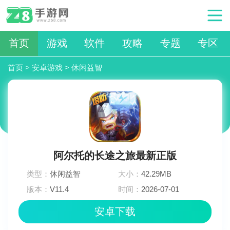
首页
游戏
软件
攻略
专题
专区
首页
>
安卓游戏
>
休闲益智
阿尔托的长途之旅最新正版
类型：
休闲益智
大小：
42.29MB
版本：
V11.4
时间：
2026-07-01
13:33:03
安卓下载