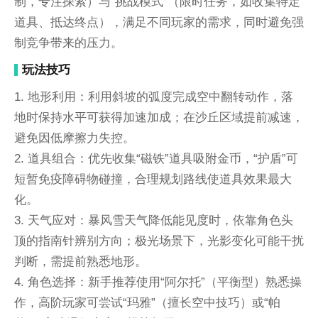
制，专注探索）与“挑战模式”（限时任务，如收集特定
道具、抵达终点），满足不同玩家的需求，同时避免强
制竞争带来的压力。
玩法技巧
1. 地形利用：利用斜坡的弧度完成空中翻转动作，落
地时保持水平可获得加速加成；在沙丘区域提前减速，
避免因低摩擦力失控。
2. 道具组合：优先收集“磁铁”道具吸附金币，“护盾”可
短暂免疫障碍物碰撞，合理规划路线使道具效果最大
化。
3. 天气应对：暴风雪天气降低能见度时，依靠角色头
顶的指南针辨别方向；极光场景下，光影变化可能干扰
判断，需提前熟悉地形。
4. 角色选择：新手推荐使用“阿尔托”（平衡型）熟悉操
作，高阶玩家可尝试“玛雅”（擅长空中技巧）或“帕