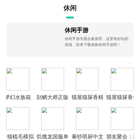
休闲
休闲手游
休闲手游专题合集推荐，这里有好玩的
游戏，快来下载体验休闲手游吧！
梦幻水族箱
刮鳞大师正版
猫屋猫屎香精
猫屋猫屎香付
2026正版
简版
费版
给猫梳毛模拟
饥饿龙国服单
暴吵萌厨中文
朋友聚会：新