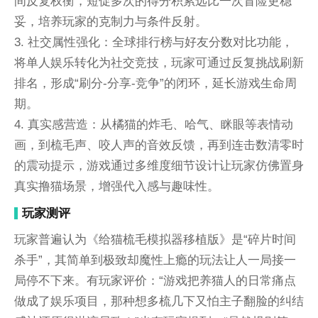
间反复权衡，短促多次的得分积累远比一次冒险更稳
妥，培养玩家的克制力与条件反射。
3. 社交属性强化：全球排行榜与好友分数对比功能，
将单人娱乐转化为社交竞技，玩家可通过反复挑战刷新
排名，形成“刷分-分享-竞争”的闭环，延长游戏生命周
期。
4. 真实感营造：从橘猫的炸毛、哈气、眯眼等表情动
画，到梳毛声、咬人声的音效反馈，再到连击数清零时
的震动提示，游戏通过多维度细节设计让玩家仿佛置身
真实撸猫场景，增强代入感与趣味性。
玩家测评
玩家普遍认为《给猫梳毛模拟器移植版》是“碎片时间
杀手”，其简单到极致却魔性上瘾的玩法让人一局接一
局停不下来。有玩家评价：“游戏把养猫人的日常痛点
做成了娱乐项目，那种想多梳几下又怕主子翻脸的纠结