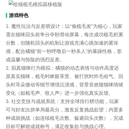
游戏特色
1. 魔性玩法与反差萌设计：以“偷梳毛发”为核心，玩家
需在猫咪回头前争分夺秒滑动屏幕，每次成功梳毛积累
分数，但随机回头的机制让游戏充满心跳加速的紧张
感，配合橘猫“前一秒呼噜后一秒杀人”的暴躁性格，形
成温馨与惊险的强烈反差。
2. 拟真猫咪行为模拟：橘猫的动态表情与动作高度还
原真实猫咪，梳毛时眯眼享受、被打扰时炸毛哈气、回
头时耳朵微动等细节增强沉浸感，背景音效随猫咪情绪
变化（如梳毛声、咬人声）进一步强化真实反馈。
3. 社交竞技与成就系统：支持全球排行榜功能，玩家
可与好友比拼单局最高分，激发反复挑战欲望；内置多
种成就挑战（如连续梳毛次数、躲避回头次数），完成
目标可解锁成就称号，满足收集欲与挑战心理。