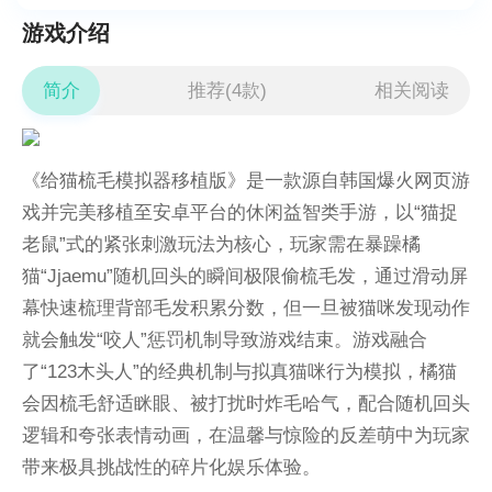
游戏介绍
简介
推荐(4款)
相关阅读
《给猫梳毛模拟器移植版》是一款源自韩国爆火网页游
戏并完美移植至安卓平台的休闲益智类手游，以“猫捉
老鼠”式的紧张刺激玩法为核心，玩家需在暴躁橘
猫“Jjaemu”随机回头的瞬间极限偷梳毛发，通过滑动屏
幕快速梳理背部毛发积累分数，但一旦被猫咪发现动作
就会触发“咬人”惩罚机制导致游戏结束。游戏融合
了“123木头人”的经典机制与拟真猫咪行为模拟，橘猫
会因梳毛舒适眯眼、被打扰时炸毛哈气，配合随机回头
逻辑和夸张表情动画，在温馨与惊险的反差萌中为玩家
带来极具挑战性的碎片化娱乐体验。