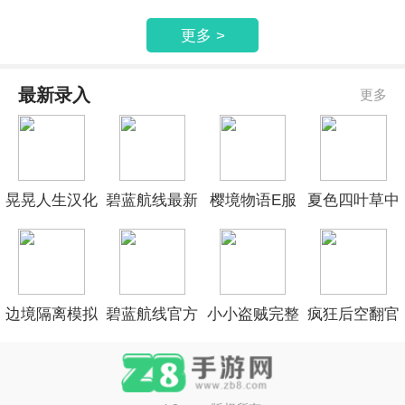
器离线版
机版
版
生活最新版
更多 >
最新录入
更多
晃晃人生汉化
碧蓝航线最新
樱境物语E服
夏色四叶草中
版
官网
精简版
文版
边境隔离模拟
碧蓝航线官方
小小盗贼完整
疯狂后空翻官
器修改版
手机版
测试版
网安卓版