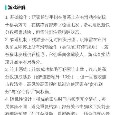
游戏讲解
1. 基础操作：玩家通过手指在屏幕上左右滑动控制梳
子移动方向，在橘猫背部来回梳理毛发，滑动速度越快
分数积累越快，但需时刻注意猫咪状态。
2. 躲避机制：橘猫会不定时回头张望，玩家需在它回
头前立即停止所有滑动操作（类似“红灯停”规则），若
被猫咪发现仍在梳毛，它会瞬间张嘴咬人，游戏直接结
束并显示本局得分。
3. 连击系统：连续成功梳毛可积累连击数，连击越高
分数加成越多（如5连击额外+10分），但一旦被咬连
击数清零，高风险高回报的机制迫使玩家在“贪心刷
分”与“保命停手”间权衡。
4. 随机性设计：橘猫的回头时间与频率完全随机，每
局体验不同，避免重复枯燥；部分关卡中猫咪回头前会
有细微预警（如耳朵微动、肩部收缩），结合游戏内音