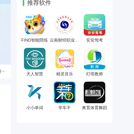
推荐软件
FIND智能陪练
云南财经职业学院
安安驾考
开
天人智慧
精灵音乐
灯塔教师
小小单词
学车不
奥育体育舞蹈