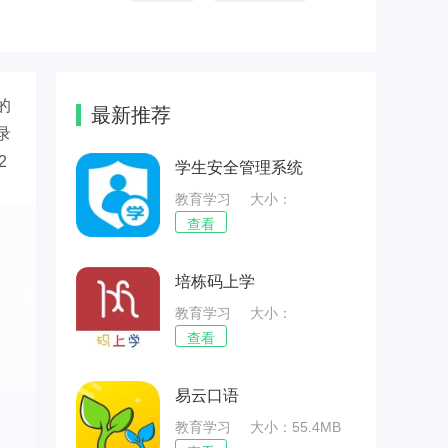
的
最新推荐
录
2
学生安全管理系统
教育学习
大小：
66.64MB
查看
培栋码上学
教育学习
大小：
59.39MB
查看
易云口语
教育学习
大小：55.4MB