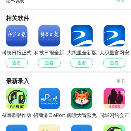
隐私说明
查看
相关软件
科技日报正式
科技日报全新
大织里全新版
大织里官网安
版安卓
版
卓版
查看
查看
查看
查看
最新录入
更多
AI写歌唱作助
招商港口ePort
阅读大冒险免
同城闪约会正
手安卓版
无会员
费版安卓
式版