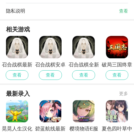
隐私说明
查看
相关游戏
召合战棋最新
召合战棋安卓
召合战棋全新
破局三国终章
官方
版
版
官方安卓版
查看
查看
查看
查看
最新录入
更多
晃晃人生汉化
碧蓝航线最新
樱境物语E服
夏色四叶草中