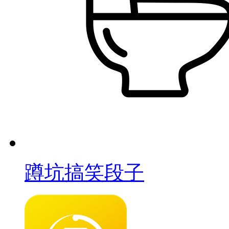
蹲坑搞笑段子