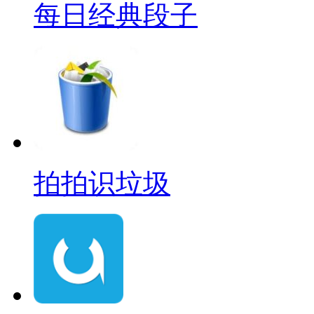
每日经典段子
拍拍识垃圾